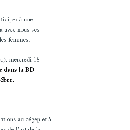
rticiper à une
a avec nous ses
 les femmes.
so), mercredi 18
e dans la BD
uébec.
ations au cégep et à
s de l’art de la