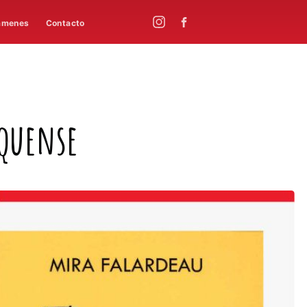
ámenes
Contacto
quense​