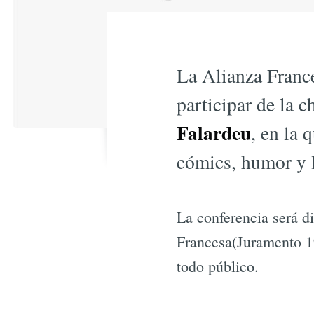
La Alianza France
participar de la 
Falardeu
, en la
cómics, humor y 
La conferencia será d
Francesa(Juramento 19
todo público.