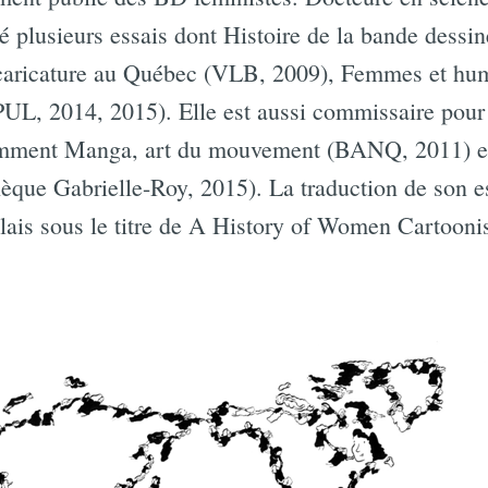
ié plusieurs essais dont Histoire de la bande des
a caricature au Québec (VLB, 2009), Femmes et hu
(PUL, 2014, 2015). Elle est aussi commissaire pou
emment Manga, art du mouvement (BANQ, 2011) et C
hèque Gabrielle-Roy, 2015). La traduction de son 
lais sous le titre de A History of Women Cartooni