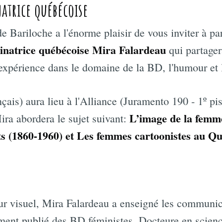
natrice québécoise
e Bariloche a l'énorme plaisir de vous inviter à pa
inatrice québécoise Mira Falardeau
qui partager
expérience dans le domaine de la BD, l'humour et
çais) aura lieu à l'Alliance (Juramento 190 - 1º pi
L’image de la femm
ra abordera le sujet suivant:
s (1860-1960) et Les femmes cartoonistes au Q
ur visuel, Mira Falardeau a enseigné les communic
ement publié des BD féministes. Docteure en science